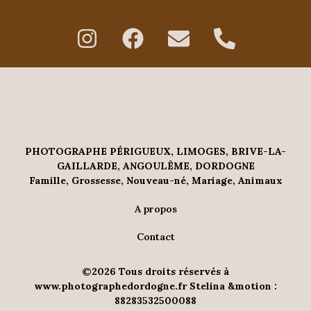
I
F
E
P
n
a
n
h
s
c
v
o
t
e
e
n
a
b
l
e
g
o
o
-
r
o
p
a
PHOTOGRAPHE PÉRIGUEUX, LIMOGES, BRIVE-LA-
GAILLARDE, ANGOULÊME, DORDOGNE
a
k
e
l
Famille, Grossesse, Nouveau-né, Mariage, Animaux
m
t
A propos
Contact
©2026 Tous droits réservés à
www.photographedordogne.fr Stelina &motion :
88283532500088