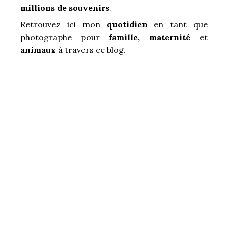
millions de souvenirs
.
Retrouvez ici mon
quotidien
en tant que
photographe pour
famille, maternité
et
animaux
à travers ce blog.
VOUS ÊTES À LA RECHERCHE
D'UNE PHOTOGRAPHE PRÈS
DE LA DORDOGNE ?
PRENONS UN TEMPS ENSEMBLE AFIN D’EN